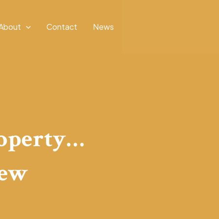
About
Contact
News
roperty…
new