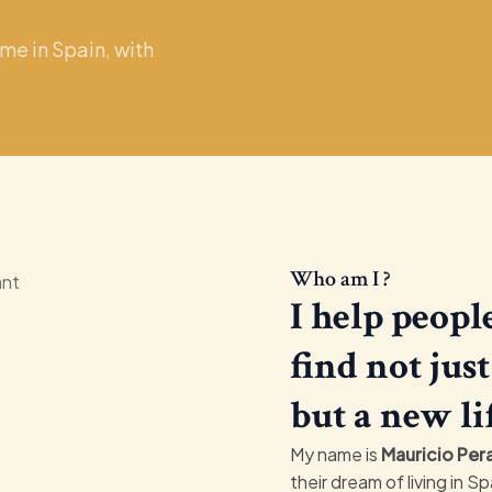
me in Spain, with
Who am I ?
I help peop
find not jus
but a new li
My name is
Mauricio Pera
their dream of living in Sp