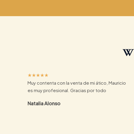
Wh
5
★
★
★
★
★
Muy contenta con la venta de mi ático, Mauricio
/
es muy profesional. Gracias por todo
5
Natalia Alonso