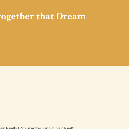
 together that Dream
in Realty | Powered by Sunny Spain Realty