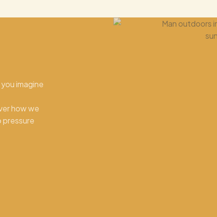
e you imagine
over how we
o pressure