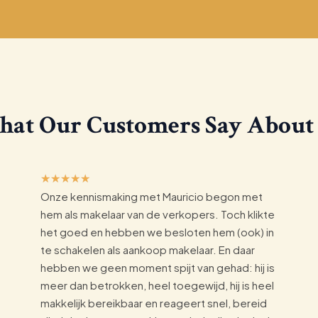
at Our Customers Say About
5
★
★
★
★
★
Onze kennismaking met Mauricio begon met
/
hem als makelaar van de verkopers. Toch klikte
5
het goed en hebben we besloten hem (ook) in
te schakelen als aankoop makelaar. En daar
hebben we geen moment spijt van gehad: hij is
meer dan betrokken, heel toegewijd, hij is heel
makkelijk bereikbaar en reageert snel, bereid