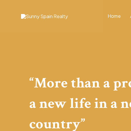
Skip
to
Home
content
“More than a p
a new life in a 
country”